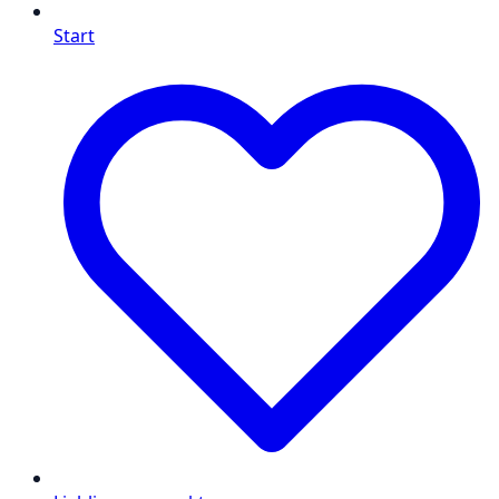
Start