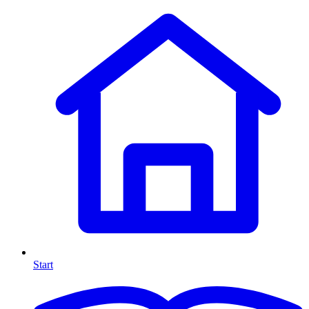
Start