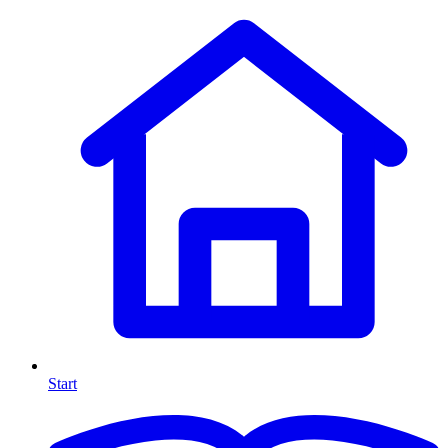
Start