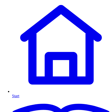
Start