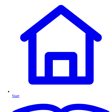
Start