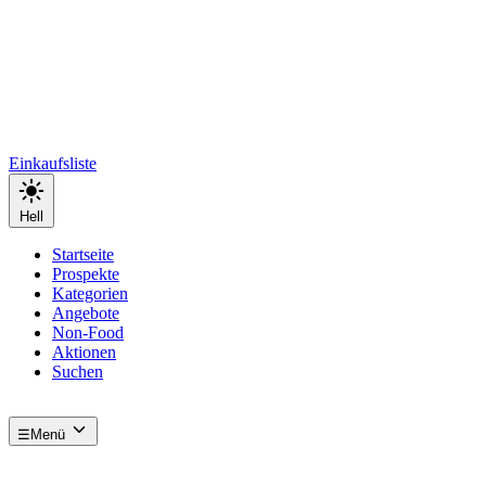
Einkaufsliste
Hell
Startseite
Prospekte
Kategorien
Angebote
Non-Food
Aktionen
Suchen
☰
Menü