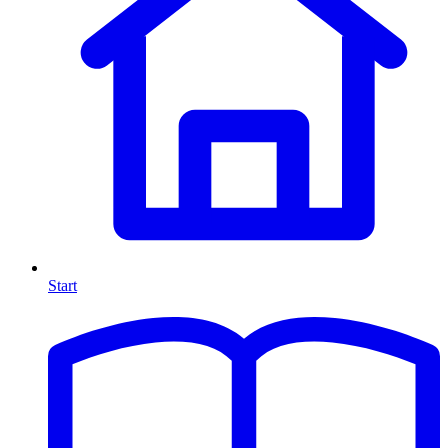
Start