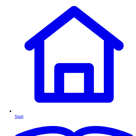
Start