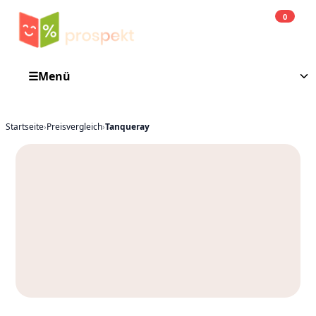
0
Einkauf
He
☰
Menü
Startseite
›
Preisvergleich
›
Tanqueray