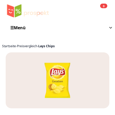
0
Einkauf
He
☰
Menü
Startseite
›
Preisvergleich
›
Lays Chips