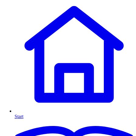
Start