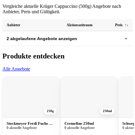
Vergleiche aktuelle Krüger Cappuccino (500g) Angebote nach
Anbieter, Preis und Gültigkeit.
Anbieter
Aktionszeitraum
Preis
↑↓
2 abgelaufene Angebote anzeigen
Produkte entdecken
Alle Angebote
250g
250ml
Stockmeyer Ferdi Fuchs Mini Würstchen 250g
Cremefine 250ml
Schwep
0 aktuelle Angebote
0 aktuelle Angebote
0 aktue