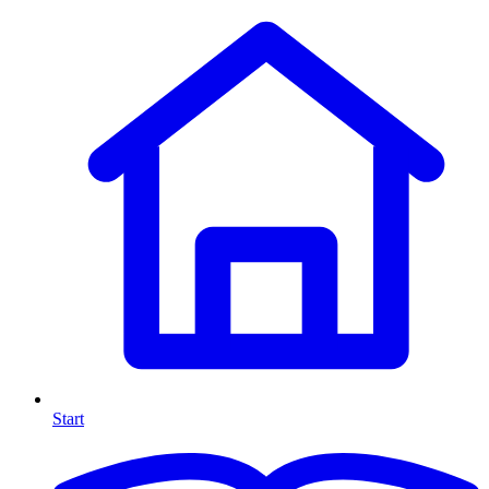
Start