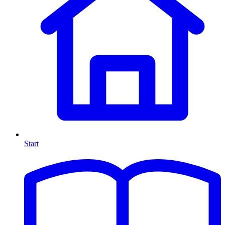
Start