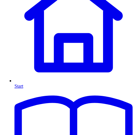
Start