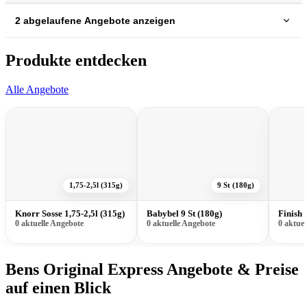
2 abgelaufene Angebote anzeigen
Produkte entdecken
Alle Angebote
1,75-2,5l (315g)
9 St (180g)
Knorr Sosse 1,75-2,5l (315g)
Babybel 9 St (180g)
Finish
0 aktuelle Angebote
0 aktuelle Angebote
0 aktue
Bens Original Express Angebote & Preise
auf einen Blick