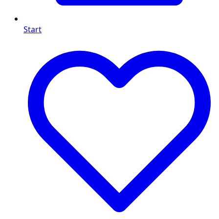
Start