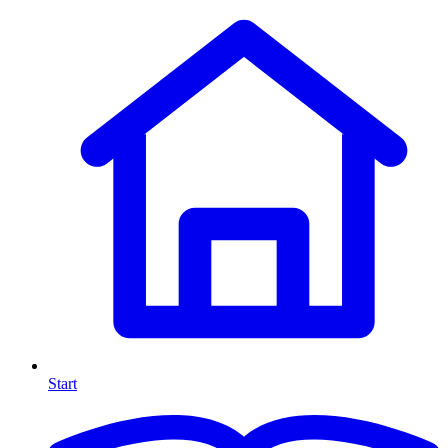
Start