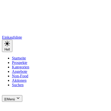
Einkaufsliste
Hell
Startseite
Prospekte
Kategorien
Angebote
Non-Food
Aktionen
Suchen
☰
Menü