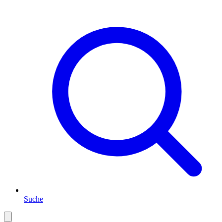
Suche