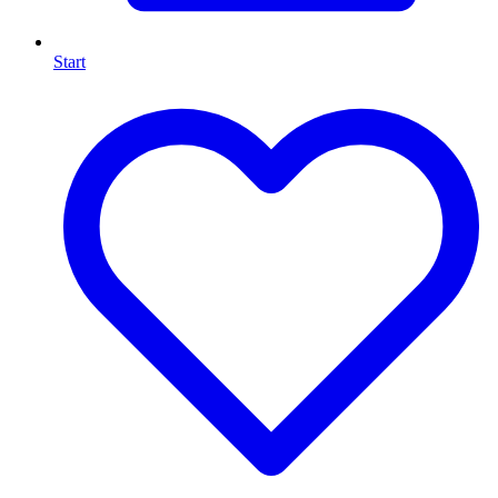
Start