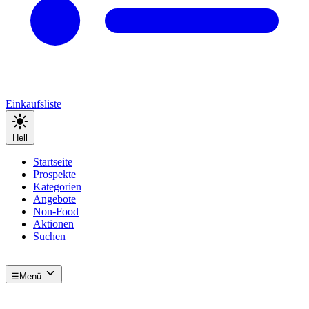
Einkaufsliste
Hell
Startseite
Prospekte
Kategorien
Angebote
Non-Food
Aktionen
Suchen
☰
Menü