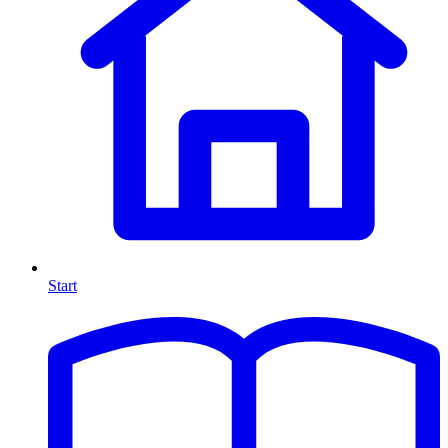
Start