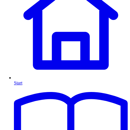
Start