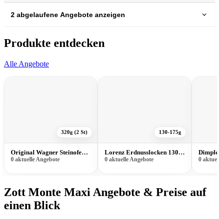
2 abgelaufene Angebote anzeigen
Produkte entdecken
Alle Angebote
320g (2 St)
130-175g
Original Wagner Steinofen Pizzies 320g (2 St)
Lorenz Erdnusslocken 130-175g
Dimple
0 aktuelle Angebote
0 aktuelle Angebote
0 aktue
Zott Monte Maxi Angebote & Preise auf
einen Blick