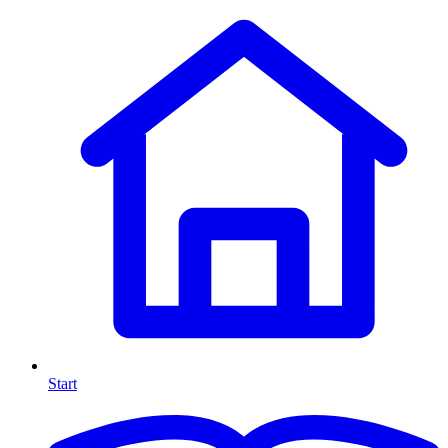
Start