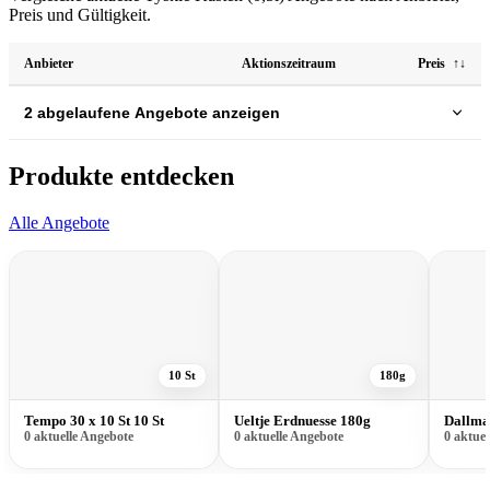
Preis und Gültigkeit.
Anbieter
Aktionszeitraum
Preis
↑↓
2 abgelaufene Angebote anzeigen
Produkte entdecken
Alle Angebote
10 St
180g
Tempo 30 x 10 St 10 St
Ueltje Erdnuesse 180g
Dallma
0 aktuelle Angebote
0 aktuelle Angebote
0 aktue