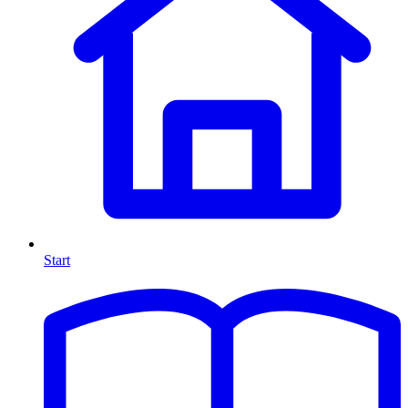
Start