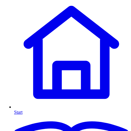
Start