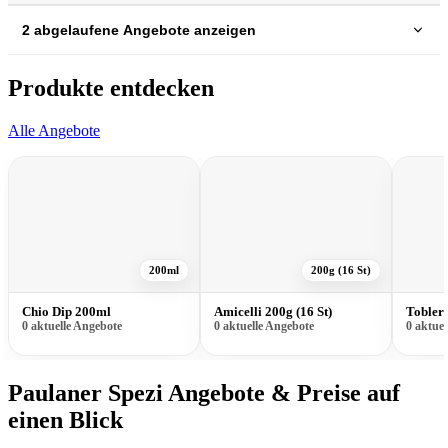
2 abgelaufene Angebote anzeigen
Produkte entdecken
Alle Angebote
200ml
200g (16 St)
Chio Dip 200ml
Amicelli 200g (16 St)
Tobler
0 aktuelle Angebote
0 aktuelle Angebote
0 aktue
Paulaner Spezi Angebote & Preise auf
einen Blick