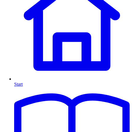
Start