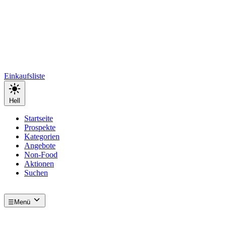
Einkaufsliste
Hell
Startseite
Prospekte
Kategorien
Angebote
Non-Food
Aktionen
Suchen
☰
Menü