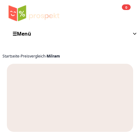
0
Einkauf
He
☰
Menü
Startseite
›
Preisvergleich
›
Milram