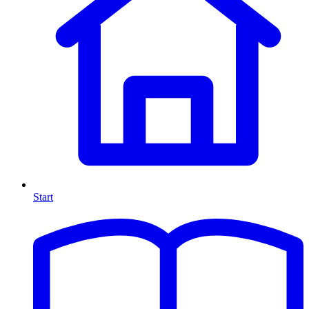
Start