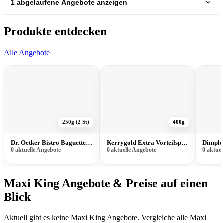
1 abgelaufene Angebote anzeigen
Produkte entdecken
Alle Angebote
250g (2 St)
400g
Dr. Oetker Bistro Baguette 250g (2 St)
Kerrygold Extra Vorteilspack 400g
Dimple
0 aktuelle Angebote
0 aktuelle Angebote
0 aktue
Maxi King Angebote & Preise auf einen
Blick
Aktuell gibt es keine Maxi King Angebote. Vergleiche alle Maxi