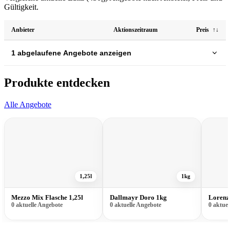
Gültigkeit.
Anbieter
Aktionszeitraum
Preis
↑↓
1 abgelaufene Angebote anzeigen
Produkte entdecken
Alle Angebote
1,25l
1kg
Mezzo Mix Flasche 1,25l
Dallmayr Doro 1kg
Lorenz
0 aktuelle Angebote
0 aktuelle Angebote
0 aktue