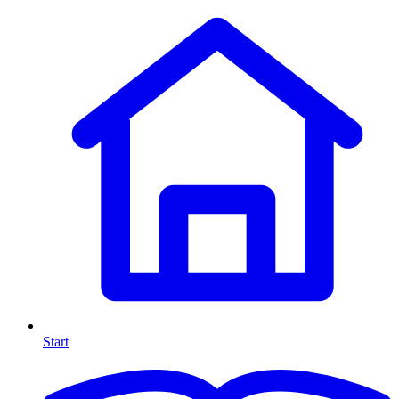
Start