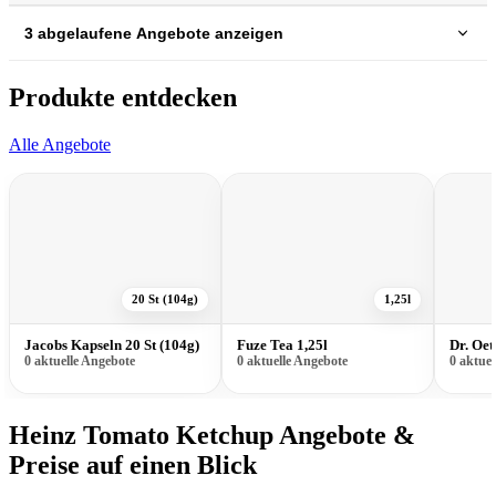
3 abgelaufene Angebote anzeigen
Produkte entdecken
Alle Angebote
20 St (104g)
1,25l
Jacobs Kapseln 20 St (104g)
Fuze Tea 1,25l
Dr. Oet
0 aktuelle Angebote
0 aktuelle Angebote
0 aktue
Heinz Tomato Ketchup Angebote &
Preise auf einen Blick