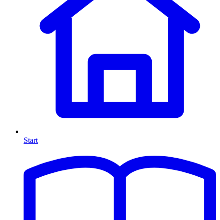
Start