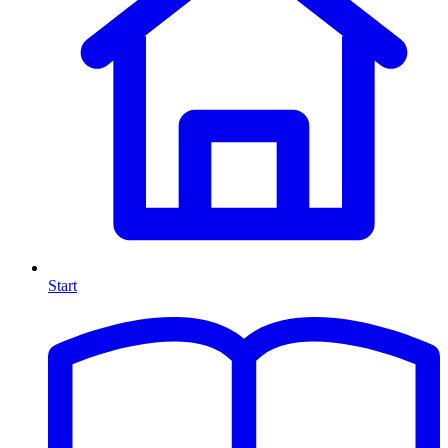
Start