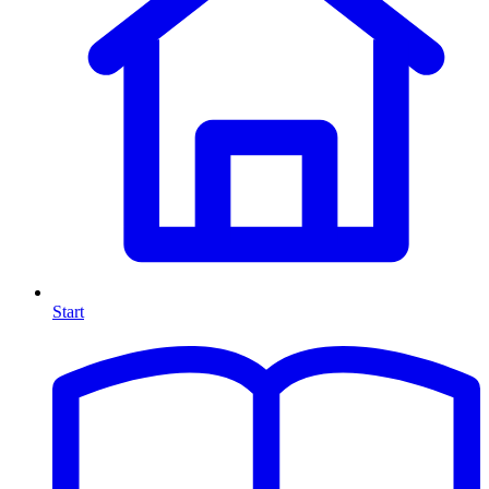
Start