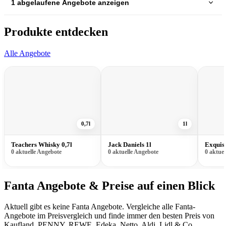
1 abgelaufene Angebote anzeigen
Produkte entdecken
Alle Angebote
0,7l
1l
Teachers Whisky 0,7l
Jack Daniels 1l
Exquis
0 aktuelle Angebote
0 aktuelle Angebote
0 aktue
Fanta Angebote & Preise auf einen Blick
Aktuell gibt es keine Fanta Angebote. Vergleiche alle Fanta-
Angebote im Preisvergleich und finde immer den besten Preis von
Kaufland, PENNY, REWE, Edeka, Netto, Aldi, Lidl & Co.