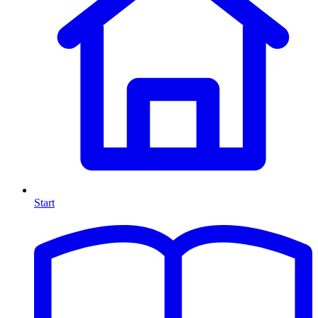
Start