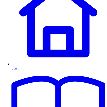
Start