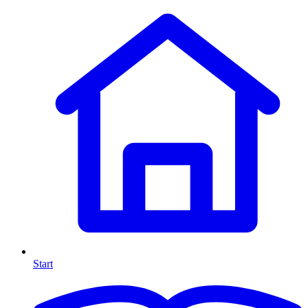
Start