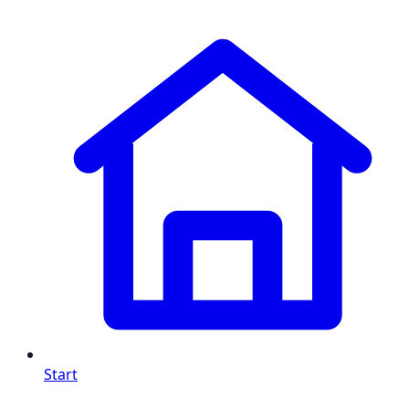
Start