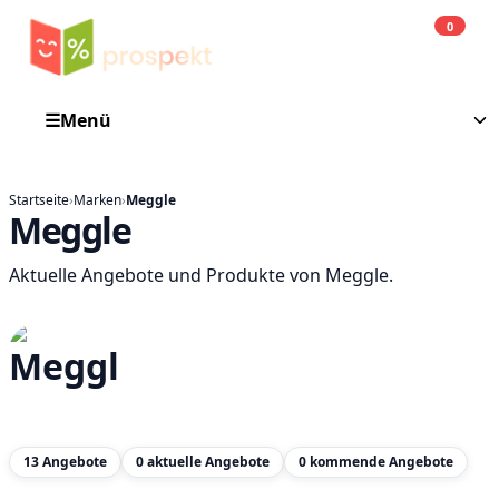
0
Einkauf
He
☰
Menü
Startseite
›
Marken
›
Meggle
Meggle
Aktuelle Angebote und Produkte von Meggle.
13 Angebote
0 aktuelle Angebote
0 kommende Angebote