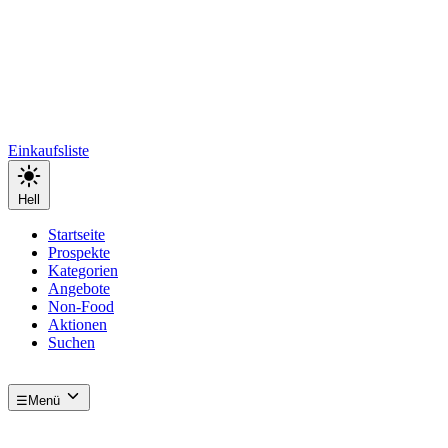
Einkaufsliste
Hell
Startseite
Prospekte
Kategorien
Angebote
Non-Food
Aktionen
Suchen
☰
Menü