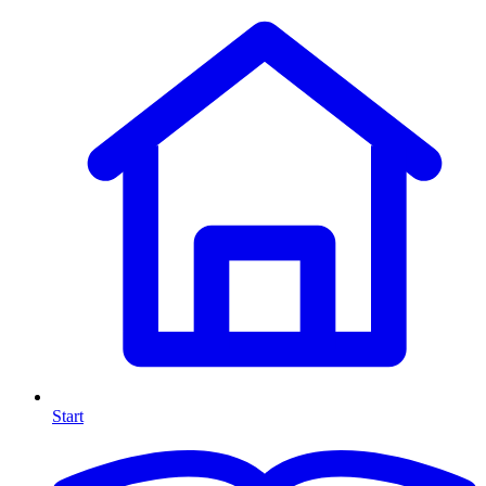
Start