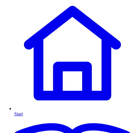
Start