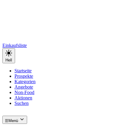
Einkaufsliste
Hell
Startseite
Prospekte
Kategorien
Angebote
Non-Food
Aktionen
Suchen
☰
Menü