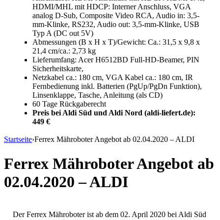
HDMI/MHL mit HDCP: Interner Anschluss, VGA
analog D-Sub, Composite Video RCA, Audio in: 3,5-
mm-Klinke, RS232, Audio out: 3,5-mm-Klinke, USB
Typ A (DC out 5V)
Abmessungen (B x H x T)/Gewicht: Ca.: 31,5 x 9,8 x
21,4 cm/ca.: 2,73 kg
Lieferumfang: Acer H6512BD Full-HD-Beamer, PIN
Sicherheitskarte,
Netzkabel ca.: 180 cm, VGA Kabel ca.: 180 cm, IR
Fernbedienung inkl. Batterien (PgUp/PgDn Funktion),
Linsenklappe, Tasche, Anleitung (als CD)
60 Tage Rückgaberecht
Preis bei Aldi Süd und Aldi Nord (aldi-liefert.de):
449 €
Startseite
›
Ferrex Mähroboter Angebot ab 02.04.2020 – ALDI
Ferrex Mähroboter Angebot ab
02.04.2020 – ALDI
Der Ferrex Mähroboter ist ab dem 02. April 2020 bei Aldi Süd