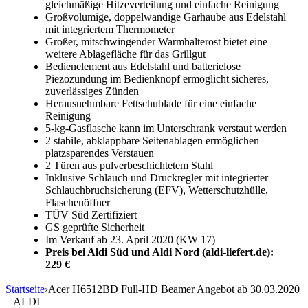
gleichmäßige Hitzeverteilung und einfache Reinigung
Großvolumige, doppelwandige Garhaube aus Edelstahl
mit integriertem Thermometer
Großer, mitschwingender Warmhalterost bietet eine
weitere Ablagefläche für das Grillgut
Bedienelement aus Edelstahl und batterielose
Piezozündung im Bedienknopf ermöglicht sicheres,
zuverlässiges Zünden
Herausnehmbare Fettschublade für eine einfache
Reinigung
5-kg-Gasflasche kann im Unterschrank verstaut werden
2 stabile, abklappbare Seitenablagen ermöglichen
platzsparendes Verstauen
2 Türen aus pulverbeschichtetem Stahl
Inklusive Schlauch und Druckregler mit integrierter
Schlauchbruchsicherung (EFV), Wetterschutzhülle,
Flaschenöffner
TÜV Süd Zertifiziert
GS geprüfte Sicherheit
Im Verkauf ab 23. April 2020 (KW 17)
Preis bei Aldi Süd und Aldi Nord (aldi-liefert.de):
229 €
Startseite
›
Acer H6512BD Full-HD Beamer Angebot ab 30.03.2020
– ALDI