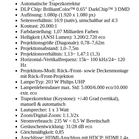
Automatische Trapezkorrektur
DLP Chip: BrilliantColor™ 0.65″ DarkChip™ 3 DMD
Auflösung: 1.080p (1.920 x 1.080 px)
Seitenverhältnis: 16:9 (nativ), umschaltbar auf 4:3
Kontrast: 20.000:1
Farbdarstellung: 1,07 Milliarden Farben
Helligkeit (ANSI Lumen): 3.200/2.720 eco
Projektionsgröße (Diagonale): 0,78–7,62m
Projektionsabstand: 1,0–7,5m
Projektionsverhältnis: 1,13~ 1,47:1 (1,3)
Horizontal-/Vertikalfrequenz: 15k~ 100 kHz/24~ 120
Hz
Projektions-Modi: Rück-/Front- sowie Deckenmontage
mit Rück-/Front-Projektion
Lampe/Typ: 203 W Philips UHP
Lampenlebensdauer max. Std: 5.000/6.000 eco/10.000
extr. eco
Trapezkorrektur (Keystone): +/-40 Grad (vertikal),
manuell & automatisch
Lautsprecher: 1 x 3 Watt
Zoom/Digital-Zoom: 1:1.3/2x
Stromverbrauch: 235 W < 0,5 W Bereitschaft
Geräuschentwicklung: 31/28 dB eco
Gleichmäßigkeit: 0,85
Anschlüsse: HDMI-Anschluss mit HDCP: HDMI 1.4a,