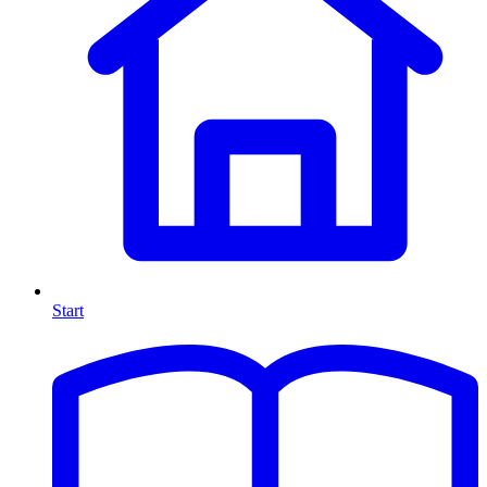
Start