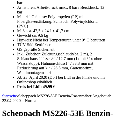
bar
Armaturen: Arbeitsdruck max.: 8 bar / Berstdruck: 12
bar
Material Gehäuse: Polypropylen (PP) mit
Fiberglasverstärkung, Schlauch: Polyvinylchlorid
(PVC)
Maße ca. 47,5 x 24,1 x 41,7 cm
Gewicht ca. 9,6 kg
Hinweis: Nicht bei Temperaturen unter 0° C benutzen
TÜV Süd Zertifiziert
GS geprüfte Sicherheit
Inkl. Zubehör: Zuleitungsschlauch(ca. 2 m), 2
Schlauchanschlüsse ½“ / 12,7 mm (1x mit / 1x ohne
Wasserstopp), Hahnanschluss1″ / 33,3 mm mit
Reduzierung auf ¾“ / 26,5 mm, Gartenspritze,
Wandmontagematerial
Ab 23. April 2020 (Do.) bei Lidl in der Filiale und im
Onlineshop erhältlich
Preis bei Lidl: 49,99
€
Startseite
›
Scheppach MS226-53E Benzin-Rasenmäher Angebot ab
22.04.2020 – Norma
Scheppach MS226-53E Benzin-